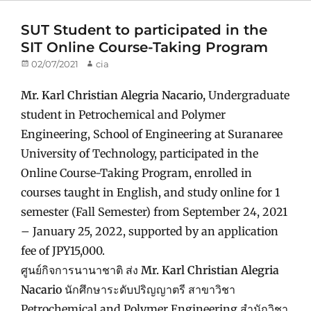
SUT Student to participated in the
SIT Online Course-Taking Program
Posted
02/07/2021
Author
cia
on
Mr. Karl Christian Alegria Nacario,
Undergraduate
student in Petrochemical and Polymer
Engineering, School of Engineering at Suranaree
University of Technology, participated in the
Online Course-Taking Program, enrolled in
courses taught in English, and study online for 1
semester (Fall Semester) from September 24, 2021
– January 25, 2022, supported by an application
fee of JPY15,000.
ศูนย์กิจการนานาชาติ ส่ง
Mr. Karl Christian Alegria
Nacario
นักศึกษาระดับปริญญาตรี สาขาวิชา
Petrochemical and Polymer Engineering สำนักวิชา