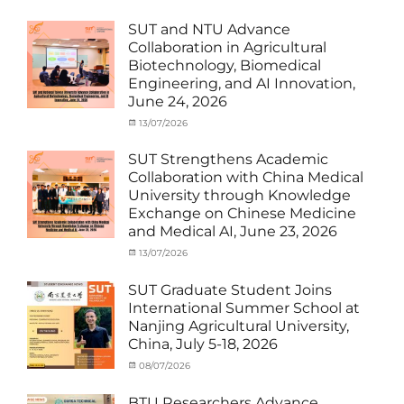
Activities
and
with
Activities
SUT and NTU Advance
SUT
with
Collaboration in Agricultural
International
SUT
Biotechnology, Biomedical
Student
,
International
Engineering, and AI Innovation,
News
Student
,
June 24, 2026
News
Categories
Posted
13/07/2026
Author
Exchange
on
cia
Student
SUT Strengthens Academic
(in
Collaboration with China Medical
Thailand)
,
University through Knowledge
News
,
Exchange on Chinese Medicine
Staff
and Medical AI, June 23, 2026
Exchange-
Outbound
Categories
Posted
13/07/2026
Author
Exchange
on
cia
Student
SUT Graduate Student Joins
(Outbound)
,
International Summer School at
News
,
Nanjing Agricultural University,
Staff
China, July 5-18, 2026
Exchange-
Outbound
Categories
Posted
08/07/2026
Author
Exchange
on
cia
Student
BTU Researchers Advance