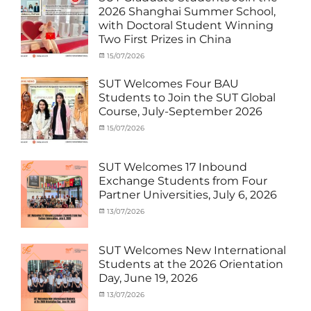
MOU
,
2026 Shanghai Summer School,
Exchange
with Doctoral Student Winning
Student
Two First Prizes in China
(Inbound)
,
News
Categories
Tags
Posted
15/07/2026
Author
Activity
OUTBOUND2026
on
cia
,
under
Shanghai
SUT Welcomes Four BAU
MOU
Summer
,
Students to Join the SUT Global
Exchange
School
,
Course, July-September 2026
Student
Shanghai
(Outbound)
University
,
Categories
Posted
15/07/2026
Author
News
of
Activity
on
cia
Electric
under
Power
,
MOU
,
SUT Welcomes 17 Inbound
SUEP
,
Exchange
Exchange Students from Four
SUT
Student
Partner Universities, July 6, 2026
Exchange
(Inbound)
,
News
Categories
Posted
13/07/2026
Author
Activity
on
cia
under
MOU
,
SUT Welcomes New International
Exchange
Students at the 2026 Orientation
Student
Day, June 19, 2026
(Inbound)
,
Meeting
Categories
Posted
13/07/2026
Author
and
Meeting
on
cia