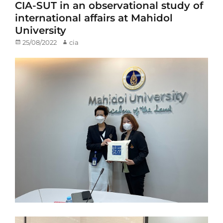
CIA-SUT in an observational study of
international affairs at Mahidol
University
Posted
25/08/2022
Author
cia
on