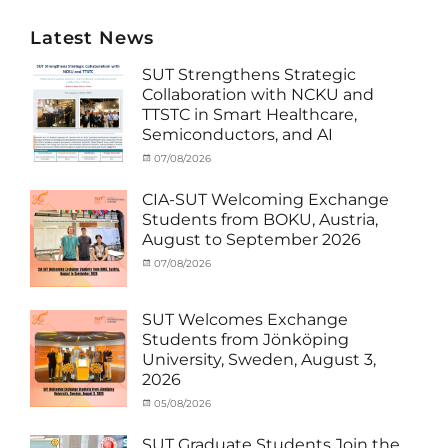
Latest News
SUT Strengthens Strategic
Collaboration with NCKU and
TTSTC in Smart Healthcare,
Semiconductors, and AI
Categories
Tags
Posted
07/08/2026
Author
Activity
Artificial
on
cia
under
Intelligence
,
CIA-SUT Welcoming Exchange
MOU
Biomedical
,
Students from BOKU, Austria,
Co-
Innovation
,
August to September 2026
Matching
Medical
External
Robotics
,
Categories
Posted
07/08/2026
Author
Funds
NCKU
,
,
Activity
on
cia
News
Semiconductor
,
under
Staff
Technology
,
MOU
,
SUT Welcomes Exchange
Exchange-
Smart
Exchange
Students from Jönköping
Outbound
Healthcare
,
Student
University, Sweden, August 3,
SUT
,
(Inbound)
,
2026
Thailand–
News
Taiwan
Categories
Posted
05/08/2026
Author
Collaboration
,
Activity
on
cia
TTSTC
under
SUT Graduate Students Join the