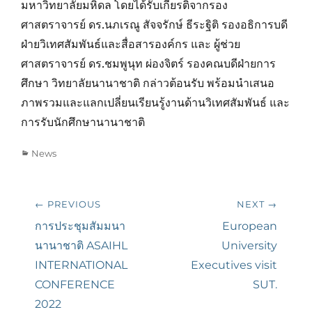
มหาวิทยาลัยมหิดล โดยได้รับเกียรติจากรอง
ศาสตราจารย์ ดร.นภเรณู สัจจรักษ์ ธีระฐิติ รองอธิการบดี
ฝ่ายวิเทศสัมพันธ์และสื่อสารองค์กร และ ผู้ช่วย
ศาสตราจารย์ ดร.ชมพูนุท ผ่องจิตร์ รองคณบดีฝ่ายการ
ศึกษา วิทยาลัยนานาชาติ กล่าวต้อนรับ พร้อมนำเสนอ
ภาพรวมและแลกเปลี่ยนเรียนรู้งานด้านวิเทศสัมพันธ์ และ
การรับนักศึกษานานาชาติ
Categories
News
Post
← PREVIOUS
NEXT →
navigation
Previous
การประชุมสัมมนา
Next
European
post:
นานาชาติ ASAIHL
post:
University
INTERNATIONAL
Executives visit
CONFERENCE
SUT.
2022