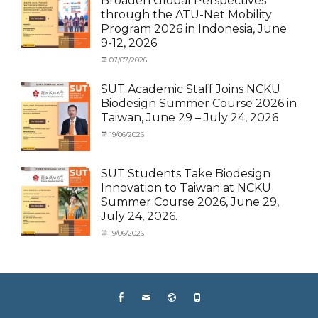
Broaden Global Perspectives
Inbound
through the ATU-Net Mobility
Program 2026 in Indonesia, June
9-12, 2026
Categories
Posted
07/07/2026
Author
Activity
on
cia
under
SUT Academic Staff Joins NCKU
Membership
,
Biodesign Summer Course 2026 in
Activity
Taiwan, June 29 – July 24, 2026
under
MOU
,
Categories
Posted
19/06/2026
Author
Exchange
Activity
on
cia
Student
under
(Outbound)
,
MOU
,
SUT Students Take Biodesign
News
News
,
Innovation to Taiwan at NCKU
Staff
Summer Course 2026, June 29,
Exchange-
July 24, 2026.
Outbound
Categories
Posted
19/06/2026
Author
Activity
on
cia
under
MOU
,
Exchange
Student
Facebook
Email
Website
Phone
(Outbound)
,
News