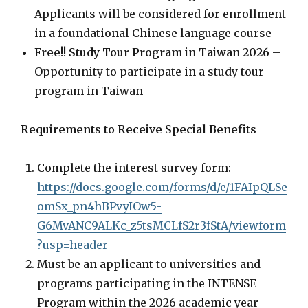
Applicants will be considered for enrollment
in a foundational Chinese language course
Free!! Study Tour Program in Taiwan 2026
–
Opportunity to participate in a study tour
program in Taiwan
Requirements to Receive Special Benefits
Complete the interest survey form:
https://docs.google.com/forms/d/e/1FAIpQLSe
omSx_pn4hBPvyIOw5-
G6MvANC9ALKc_z5tsMCLfS2r3fStA/viewform
?usp=header
Must be an applicant to universities and
programs participating in the INTENSE
Program within the 2026 academic year