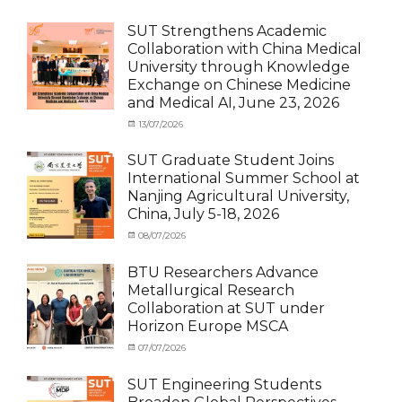
Exchange
on
cia
Student
SUT Strengthens Academic
(in
Collaboration with China Medical
Thailand)
,
University through Knowledge
News
,
Exchange on Chinese Medicine
Staff
and Medical AI, June 23, 2026
Exchange-
Outbound
Categories
Posted
13/07/2026
Author
Exchange
on
cia
Student
SUT Graduate Student Joins
(Outbound)
,
International Summer School at
News
,
Nanjing Agricultural University,
Staff
China, July 5-18, 2026
Exchange-
Outbound
Categories
Posted
08/07/2026
Author
Exchange
on
cia
Student
BTU Researchers Advance
(Outbound)
,
Metallurgical Research
News
Collaboration at SUT under
Horizon Europe MSCA
Categories
Posted
07/07/2026
Author
News
on
,
cia
Staff
SUT Engineering Students
Exchange-