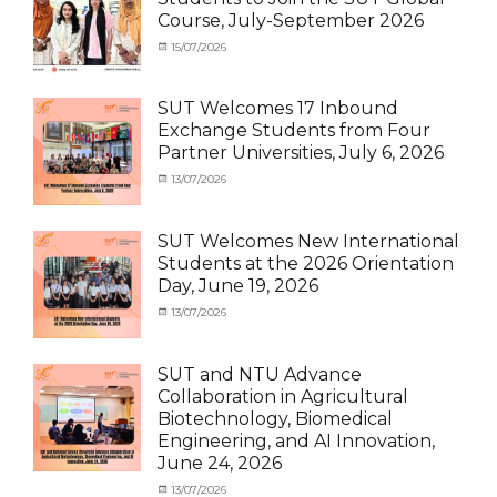
Exchange
School
,
Course, July-September 2026
Student
Shanghai
(Outbound)
University
,
Categories
Posted
15/07/2026
Author
News
of
Activity
on
cia
Electric
under
Power
,
MOU
,
SUT Welcomes 17 Inbound
SUEP
,
Exchange
Exchange Students from Four
SUT
Student
Partner Universities, July 6, 2026
Exchange
(Inbound)
,
News
Categories
Posted
13/07/2026
Author
Activity
on
cia
under
MOU
,
SUT Welcomes New International
Exchange
Students at the 2026 Orientation
Student
Day, June 19, 2026
(Inbound)
,
Meeting
Categories
Posted
13/07/2026
Author
and
Meeting
on
cia
Activities
and
with
Activities
SUT and NTU Advance
SUT
with
Collaboration in Agricultural
International
SUT
Biotechnology, Biomedical
Student
,
International
Engineering, and AI Innovation,
News
Student
,
June 24, 2026
News
Categories
Posted
13/07/2026
Author