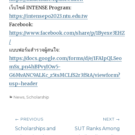
เว็บไซต์ INTENSE Program:
https://intensepo2023.ntu.edu.tw
Facebook:
https://www.facebook.com/share/p/1Byexe3EHZ
/
แบบฟอร์มสำรวจผู้สนใจ:
https://docs.google.com/forms/d/e/1FAIpQLSeo
mSx_pn4hBPvyIOw5-
G6MvANC9ALKc_z5tsMCLfS2r3fStA/viewform?
usp=header
Categories
News
,
Scholarship
Post
← PREVIOUS
NEXT →
navigation
Previous
Scholarships and
Next
SUT Ranks Among