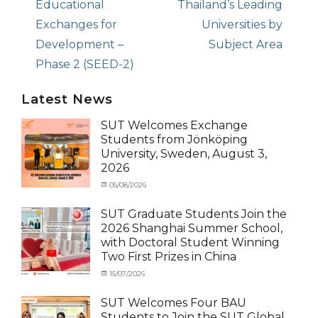
post:
Educational
post:
Thailand’s Leading
Exchanges for
Universities by
Development –
Subject Area
Phase 2 (SEED-2)
Latest News
SUT Welcomes Exchange
Students from Jönköping
University, Sweden, August 3,
2026
Categories
Posted
05/08/2026
Author
Activity
on
cia
under
SUT Graduate Students Join the
MOU
,
2026 Shanghai Summer School,
Exchange
with Doctoral Student Winning
Student
Two First Prizes in China
(Inbound)
,
News
Categories
Tags
Posted
15/07/2026
Author
Activity
OUTBOUND2026
on
cia
,
under
Shanghai
SUT Welcomes Four BAU
MOU
Summer
,
Students to Join the SUT Global