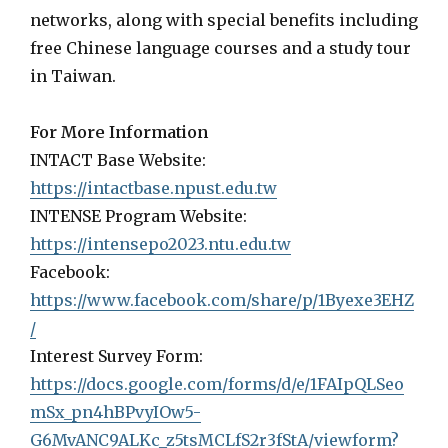
networks, along with special benefits including
free Chinese language courses and a study tour
in Taiwan.
For More Information
INTACT Base Website:
https://intactbase.npust.edu.tw
INTENSE Program Website:
https://intensepo2023.ntu.edu.tw
Facebook:
https://www.facebook.com/share/p/1Byexe3EHZ
/
Interest Survey Form:
https://docs.google.com/forms/d/e/1FAIpQLSeo
mSx_pn4hBPvyIOw5-
G6MvANC9ALKc_z5tsMCLfS2r3fStA/viewform?