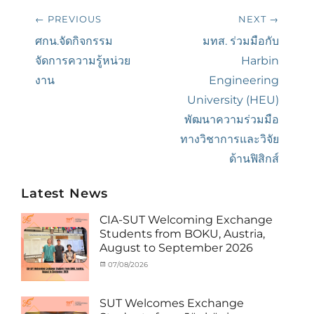
Post
← PREVIOUS
NEXT →
navigation
Previous
ศกน.จัดกิจกรรม
Next
มทส. ร่วมมือกับ​
post:
จัดการความรู้หน่วย
post:
Harbin
งาน
Engineering
University (HEU)
พัฒนาความร่วมมือ
ทางวิชาการ​และวิจัย
ด้านฟิสิกส์​
Latest News
CIA-SUT Welcoming Exchange
Students from BOKU, Austria,
August to September 2026
Categories
Posted
07/08/2026
Author
Activity
on
cia
under
MOU
,
SUT Welcomes Exchange
Exchange