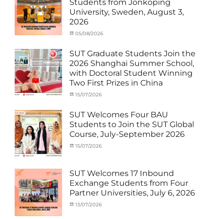
Students from Jönköping
Student
University, Sweden, August 3,
(Inbound)
,
2026
News
Categories
Posted
05/08/2026
Author
Activity
on
cia
under
SUT Graduate Students Join the
MOU
,
2026 Shanghai Summer School,
Exchange
with Doctoral Student Winning
Student
Two First Prizes in China
(Inbound)
,
News
Categories
Tags
Posted
15/07/2026
Author
Activity
OUTBOUND2026
on
cia
,
under
Shanghai
SUT Welcomes Four BAU
MOU
Summer
,
Students to Join the SUT Global
Exchange
School
,
Course, July-September 2026
Student
Shanghai
(Outbound)
University
,
Categories
Posted
15/07/2026
Author
News
of
Activity
on
cia
Electric
under
Power
,
MOU
,
SUT Welcomes 17 Inbound
SUEP
,
Exchange
Exchange Students from Four
SUT
Student
Partner Universities, July 6, 2026
Exchange
(Inbound)
,
News
Categories
Posted
13/07/2026
Author
Activity
on
cia