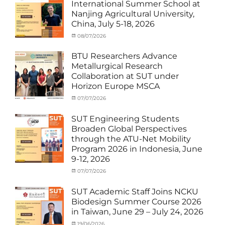
International Summer School at
News
,
Nanjing Agricultural University,
Staff
China, July 5-18, 2026
Exchange-
Outbound
Categories
Posted
08/07/2026
Author
Exchange
on
cia
Student
BTU Researchers Advance
(Outbound)
,
Metallurgical Research
News
Collaboration at SUT under
Horizon Europe MSCA
Categories
Posted
07/07/2026
Author
News
on
,
cia
Staff
SUT Engineering Students
Exchange-
Broaden Global Perspectives
Inbound
through the ATU-Net Mobility
Program 2026 in Indonesia, June
9-12, 2026
Categories
Posted
07/07/2026
Author
Activity
on
cia
under
SUT Academic Staff Joins NCKU
Membership
,
Biodesign Summer Course 2026
Activity
in Taiwan, June 29 – July 24, 2026
under
MOU
,
Categories
Posted
19/06/2026
Author