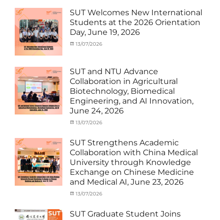
under
MOU
,
SUT Welcomes New International
Exchange
Students at the 2026 Orientation
Student
Day, June 19, 2026
(Inbound)
,
Meeting
Categories
Posted
13/07/2026
Author
and
Meeting
on
cia
Activities
and
with
Activities
SUT and NTU Advance
SUT
with
Collaboration in Agricultural
International
SUT
Biotechnology, Biomedical
Student
,
International
Engineering, and AI Innovation,
News
Student
,
June 24, 2026
News
Categories
Posted
13/07/2026
Author
Exchange
on
cia
Student
SUT Strengthens Academic
(in
Collaboration with China Medical
Thailand)
,
University through Knowledge
News
,
Exchange on Chinese Medicine
Staff
and Medical AI, June 23, 2026
Exchange-
Outbound
Categories
Posted
13/07/2026
Author
Exchange
on
cia
Student
SUT Graduate Student Joins
(Outbound)
,